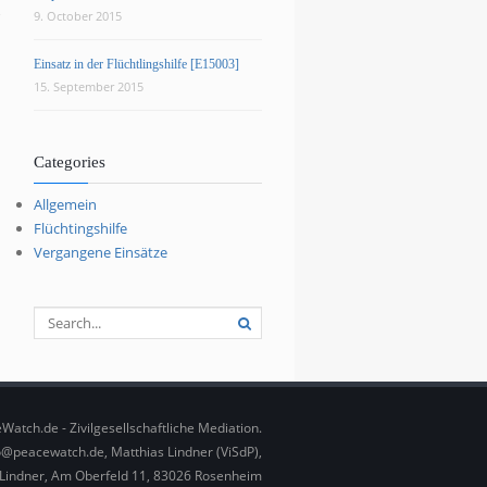
9. October 2015
Einsatz in der Flüchtlingshilfe [E15003]
15. September 2015
Categories
Allgemein
Flüchtingshilfe
Vergangene Einsätze
Watch.de - Zivilgesellschaftliche Mediation.
fo@peacewatch.de, Matthias Lindner (ViSdP),
h Lindner, Am Oberfeld 11, 83026 Rosenheim