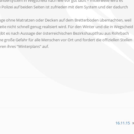
Bändersystem in Wegscheid nach wie vor gut läuft – mitlerweile wird es
 Polizei auf beiden Seiten ist zufrieden mit dem System und der dadurch
inge ohne Matratzen oder Decken auf dem Bretterboden übernachten, weil
ite nicht schnell genug realisiert wird. Für den Winter und die in Wegscheid
t es nach Aussage der österreichischen Bezirkshauptfrau aus Rohrbach
e große Gefahr für alle Menschen vor Ort und fordert die offiziellen Stellen
n ihres “Winterplans” auf.
16.11.15