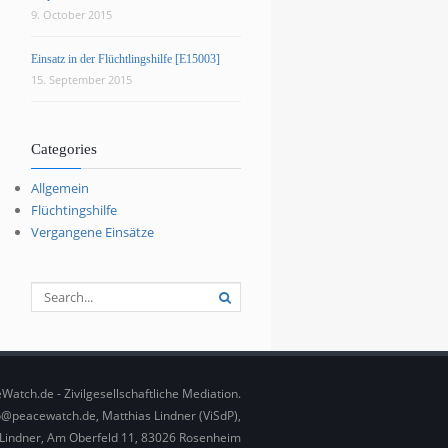
9. October 2015
Einsatz in der Flüchtlingshilfe [E15003]
15. September 2015
Categories
Allgemein
Flüchtingshilfe
Vergangene Einsätze
Watch.de - Zivilgesellschaftliche Mediation.
fo@peacewatch.de, Matthias Lindner (ViSdP),
h Lindner, Am Oberfeld 11, 83026 Rosenheim